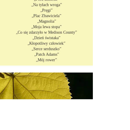
„Na tyłach wroga”
„Pręgi”
„Plac Zbawiciela”
„Magnolia”
„Moja lewa stopa”
„Co się zdarzyło w Medison County”
„Dzień świstaka”
„Kłopotliwy człowiek”
„Serce serduszko”
„Patch Adams”
„Mój rower”