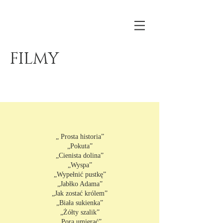
FILMY
„ Prosta historia”
„Pokuta”
„Cienista dolina”
„Wyspa”
„Wypełnić pustkę”
„Jabłko Adama”
„Jak zostać królem”
„Biała sukienka”
„Żółty szalik”
„Pora umierać”